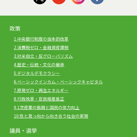
政策
1.中央銀行制度の抜本的改革
2.消費税ゼロ・金融資産課税
3.対米自立・反グローバリズム
4.歴史・伝統・文化の継承
5.デジタルデモクラシー
6.ベーシックインカム・ベーシックキャピタル
7.原発ゼロ・再生エネルギー
8.行政改革・官民格差是正
9.1次産業の振興と国民の体力向上
10.性と真っ向から向き合う社会の実現
議員・選挙