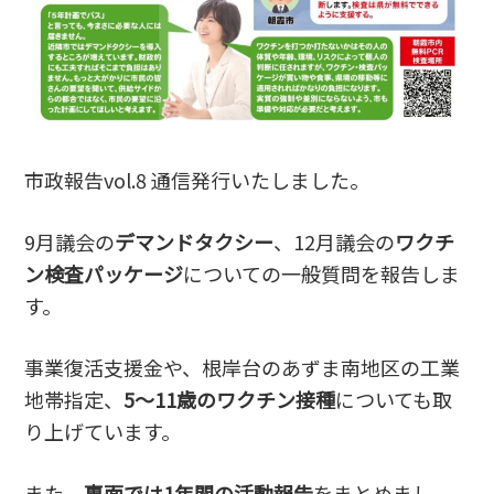
市政報告vol.8 通信発行いたしました。
9月議会の
デマンドタクシー
、12月議会の
ワクチ
ン検査パッケージ
についての一般質問を報告しま
す。
事業復活支援金や、根岸台のあずま南地区の工業
地帯指定、
5〜11歳のワクチン接種
についても取
り上げています。
また、
裏面では1年間の活動報告
をまとめまし