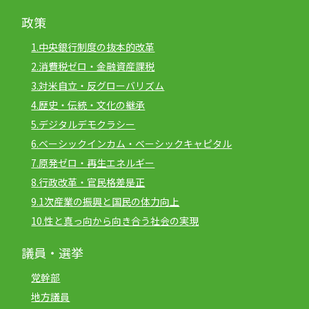
政策
1.中央銀行制度の抜本的改革
2.消費税ゼロ・金融資産課税
3.対米自立・反グローバリズム
4.歴史・伝統・文化の継承
5.デジタルデモクラシー
6.ベーシックインカム・ベーシックキャピタル
7.原発ゼロ・再生エネルギー
8.行政改革・官民格差是正
9.1次産業の振興と国民の体力向上
10.性と真っ向から向き合う社会の実現
議員・選挙
党幹部
地方議員