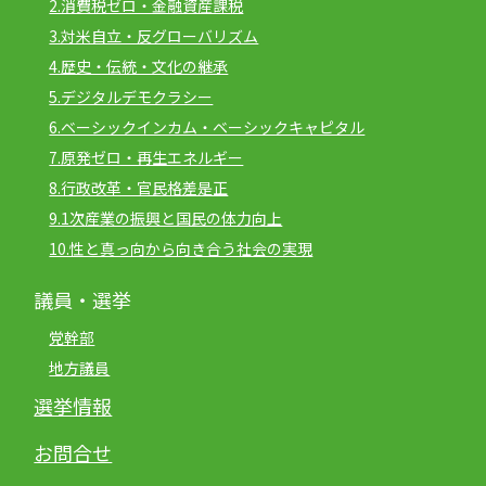
2.消費税ゼロ・金融資産課税
3.対米自立・反グローバリズム
4.歴史・伝統・文化の継承
5.デジタルデモクラシー
6.ベーシックインカム・ベーシックキャピタル
7.原発ゼロ・再生エネルギー
8.行政改革・官民格差是正
9.1次産業の振興と国民の体力向上
10.性と真っ向から向き合う社会の実現
議員・選挙
党幹部
地方議員
選挙情報
お問合せ